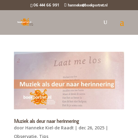
06 444 66 991
hanneke@boekportret.nl
Muziek als deur naar herinnering
door
Hanneke Kiel-de Raadt
|
dec 26, 2025
|
Observatie
,
Tips