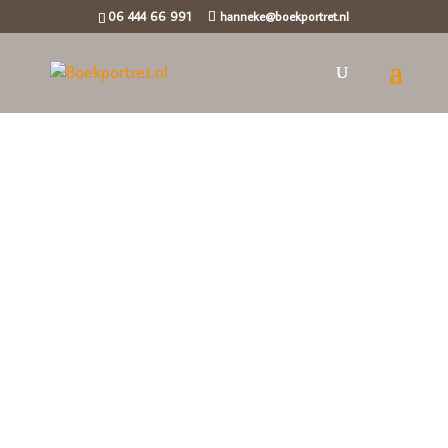
06 444 66 991
hanneke@boekportret.nl
Winkelwagen