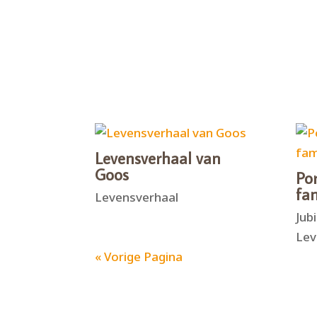
Levensverhaal van
Goos
Por
fam
Levensverhaal
Jub
Lev
« Vorige Pagina