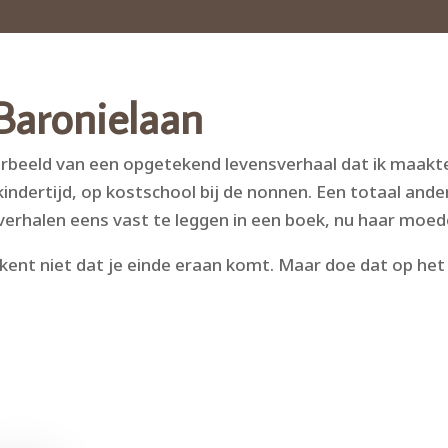
Home
Portretten
Portfolio
Ber
Baronielaan
orbeeld van een opgetekend levensverhaal dat ik maakt
ndertijd, op kostschool bij de nonnen. Een totaal ander
rhalen eens vast te leggen in een boek, nu haar moede
kent niet dat je einde eraan komt. Maar doe dat op het