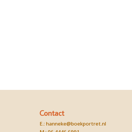
Contact
E.:
hanneke@boekportret.nl
M.: 06 4446 6991