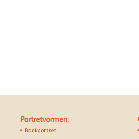
Portretvormen:
Boekportret