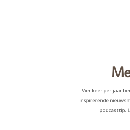
Mee
Vier keer per jaar b
inspirerende nieuwsm
podcasttip. L