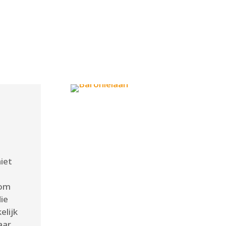
niet
 om
die
elijk
aar