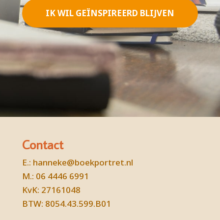
IK WIL GEÏNSPIREERD BLIJVEN
Contact
E.:
hanneke@boekportret.nl
M.: 06 4446 6991
KvK: 27161048
BTW: 8054.43.599.B01