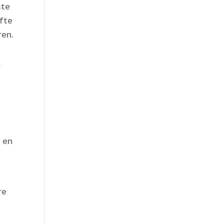
ste
efte
ren.
,
n
en
re