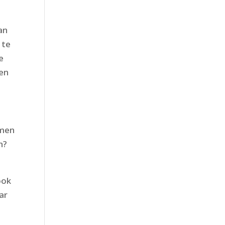
an
 te
e
len
emen
n?
ook
ar