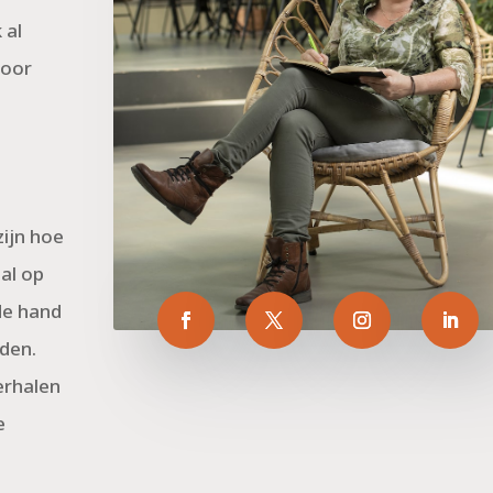
 al
voor
zijn hoe
al op
 de hand
rden.
erhalen
e