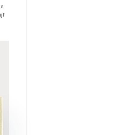
te
jf