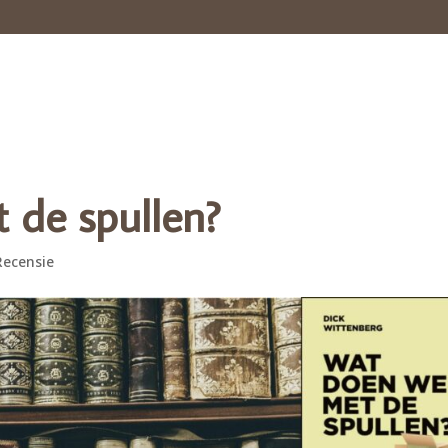
Home
Portretten
Portfolio
Ber
 de spullen?
Recensie