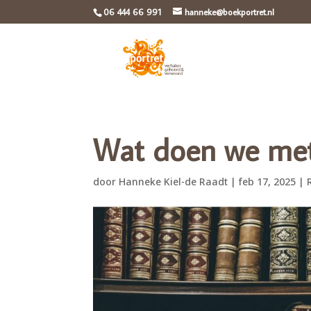
06 444 66 991
hanneke@boekportret.nl
Wat doen we met
door
Hanneke Kiel-de Raadt
|
feb 17, 2025
|