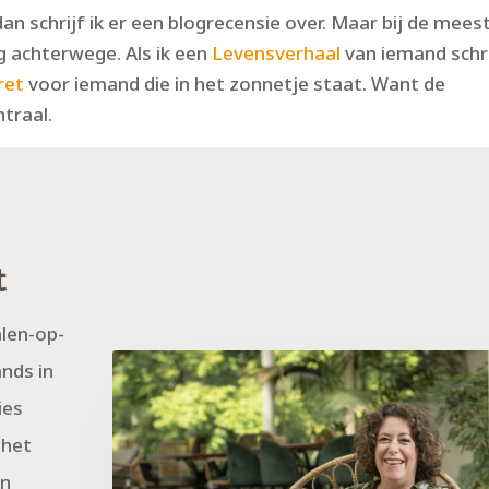
an schrijf ik er een blogrecensie over. Maar bij de mees
ng achterwege. Als ik een
Levensverhaal
van iemand schri
ret
voor iemand die in het zonnetje staat. Want de
ntraal.
t
alen-op-
ands in
ies
 het
an