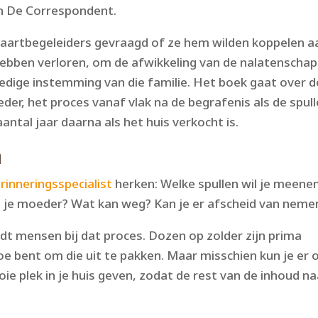
an De Correspondent.
tvaartbegeleiders gevraagd of ze hem wilden koppelen a
hebben verloren, om de afwikkeling van de nalatenschap
ledige instemming van die familie. Het boek gaat over d
er, het proces vanaf vlak na de begrafenis als de spul
tal jaar daarna als het huis verkocht is.
n
rinneringsspecialist
herken: Welke spullen wil je meen
aan je moeder? Wat kan weg? Kan je er afscheid van neme
dt mensen bij dat proces. Dozen op zolder zijn prima
oe bent om die uit te pakken. Maar misschien kun je er 
ie plek in je huis geven, zodat de rest van de inhoud na