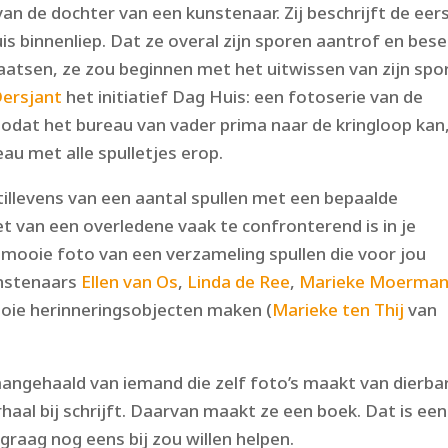
an de dochter van een kunstenaar. Zij beschrijft de eer
is binnenliep. Dat ze overal zijn sporen aantrof en bes
aatsen, ze zou beginnen met het uitwissen van zijn spo
Dersjant
het initiatief Dag Huis: een fotoserie van de
 Zodat het bureau van vader prima naar de kringloop kan
au met alle spulletjes erop.
illevens van een aantal spullen met een bepaalde
 van een overledene vaak te confronterend is in je
mooie foto van een verzameling spullen die voor jou
unstenaars
Ellen van Os
,
Linda de Ree
,
Marieke Moerma
oie herinneringsobjecten maken (
Marieke ten Thij
van
angehaald van iemand die zelf foto’s maakt van dierba
haal bij schrijft. Daarvan maakt ze een boek. Dat is een
graag nog eens bij zou willen helpen.