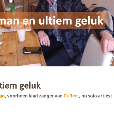
tiem geluk
an
, voorheen lead zanger van
Di-Rect
, nu solo artiest.