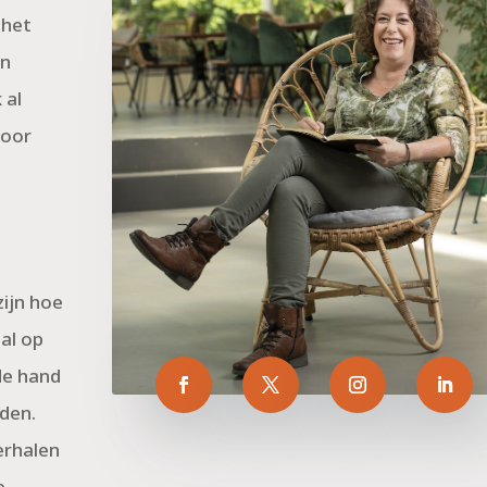
 het
an
 al
voor
zijn hoe
al op
 de hand
rden.
erhalen
e