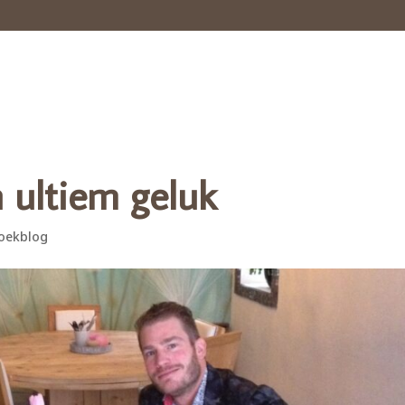
Home
Portretten
Portfolio
Ber
 ultiem geluk
oekblog