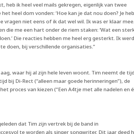
 heb ik heel veel mails gekregen, eigenlijk van twee
 het heel dom vonden: ‘Hoe kan je dat nou doen? Je he
e vragen niet eens of ik dat wel wil. Ik was er klaar mee
n die me een hart onder de riem staken: ‘Wat een ster
doen.’ Die reacties hebben me heel erg gesterkt. Ik werd
te doen, bij verschillende organisaties.”
aag, waar hij al zijn hele leven woont. Tim neemt de tij
tijd bij Di-Rect (“alleen maar goede herinneringen”), de
en het proces van kiezen (“Een A4tje met alle nadelen en 
eleden dat Tim zijn vertrek bij de band in
ccesvol te worden als singer songwriter. Dit jaar deed h