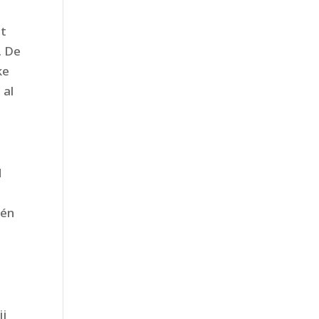
bt
. De
ke
 al
d
één
ij