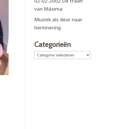
02-02-2002 De traan
van Máxima
Muziek als deur naar
herinnering
Categorieën
Categorieën