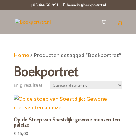
06 444 66 991
hanneke@boekportret.nl
Home
/ Producten getagged “Boekportret”
Boekportret
Enig resultaat
Op de Stoep van Soestdijk; gewone mensen ten
paleize
€
15,00