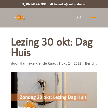
06 444 66 991
hanneke@boekportret.nl
Lezing 30 okt: Dag
Huis
door
Hanneke Kiel-de Raadt
|
okt 24, 2022
|
Bericht