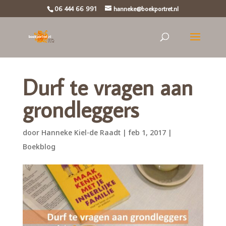
06 444 66 991
hanneke@boekportret.nl
Durf te vragen aan
grondleggers
door
Hanneke Kiel-de Raadt
|
feb 1, 2017
|
Boekblog