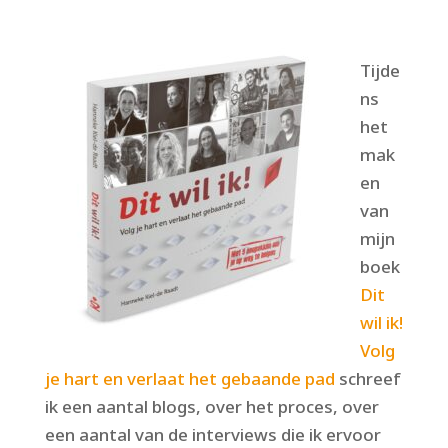
Tijde
ns
het
mak
en
van
mijn
boek
Dit
wil ik!
Volg
je hart en verlaat het gebaande pad
schreef
ik een aantal blogs, over het proces, over
een aantal van de interviews die ik ervoor