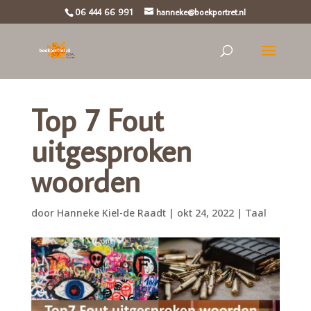
06 444 66 991
hanneke@boekportret.nl
Top 7 Fout
uitgesproken
woorden
door
Hanneke Kiel-de Raadt
|
okt 24, 2022
|
Taal