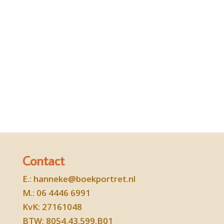
IK WIL GEÏNSPIREERD BLIJVEN
Contact
E.:
hanneke@boekportret.nl
M.: 06 4446 6991
KvK: 27161048
BTW: 8054.43.599.B01