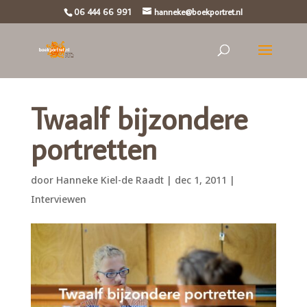
06 444 66 991
hanneke@boekportret.nl
Twaalf bijzondere
portretten
door
Hanneke Kiel-de Raadt
|
dec 1, 2011
|
Interviewen